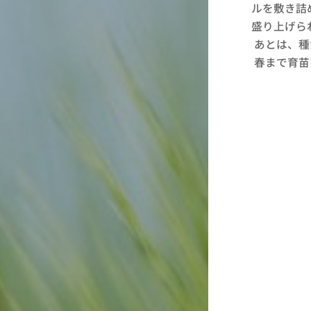
ルを敷き詰
盛り上げら
あとは、種
春まで育苗