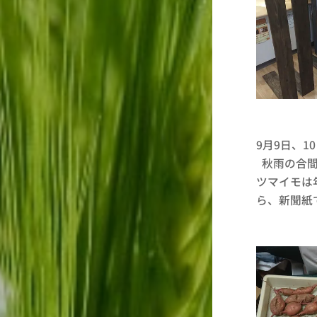
9月9日、1
秋雨の合間
ツマイモは
ら、新聞紙