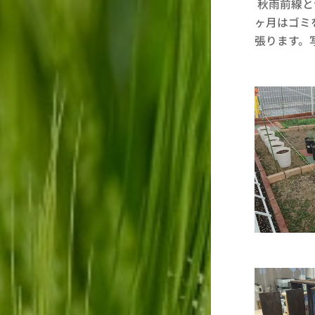
秋雨前線と
ヶ月はゴミ
張ります。